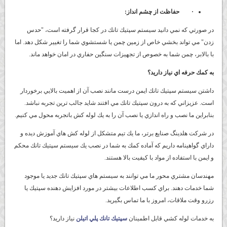
·
حفاظت از چشم انداز:
در صورتي كه نمي دانيد سيستم سپتيك تانك در كجا قرار گرفته است، "حدس
زدن" مي تواند بخشي خاص از زمين چمن يا شستشوي شما را تغيير شكل دهد. اما
با بالابر، چمن شما به خصوص از تجهيزات سنگين حفاري در امان خواهد ماند.
به كمك حرفه اي نياز داريد؟
داشتن سيستم سپتيك تانك ايمن درست مانند نصب آن از اهميت بالايي برخوردار
است. عزيزاني كه به درون سپتيك تانك مي افتند شايد جالب ترين تجربه نباشد.
بنابراين ما نصب و راه اندازي يا نصب آن را به يك لوله كش باتجربه محول مي كنيم.
در شركت هلدينگ صنايع برتر، ما يك تيم متشكل از لوله كش هاي آموزش ديده و
داراي گواهينامه داريم كه آماده كمك به شما در نصب يك سيستم سپتيك تانك محكم
و ايمن با استفاده از مواد با كيفيت بالا هستند.
مهندسان مشتري محور ما مي توانند به سيستم هاي سپتيك تانك جديد يا موجود
شما خدمات دهند. براي كسب اطلاعات بيشتر در مورد افزايش دهنده سپتيك يا
رزرو وقت ملاقات، امروز با ما تماس بگيريد.
به خدمات لوله كشي قابل اطمينان
سپتيك تانك پلي اتيلن
نياز داريد؟