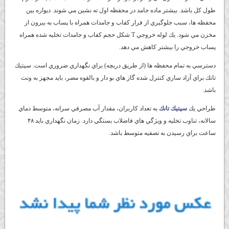
طول كل باشد. بيشتر ماده جامد در محفظه اول ته نشين مي ‌شوند. ديواره بين
محفظه‌ ها، سبب جلوگيري از فرار كفاب و جامدات همراه با پساب به بيرون از
مخزن مي شود. يك لوله خروجي T شكل حجم كفاب و جامدات تخليه‌ شده همراه
پساب خروجي را بيشتر كاهش مي‌ دهد.
دسترسي به تمام محفظه ‌ها (‏از طريق دريچه)‏ براي نگهداري ضروري است. سپتيك
تانك براي آزاد سازي كنترل ‌شده گاز هاي بو دار و بالقوه مضر، بايد مجهز به ونت
باشد.
طراحي يك
سپتيك تانك
به تعداد كاربران، مقدار آب مصرفي سرانه، متوسط دماي
سالانه، تناوب تخليه و ويژگي‌ هاي فاضلاب بستگي دارد. زمان نگهداري بايد ۴۸
ساعت براي رسيدن به تصفيه متوسط باشد.