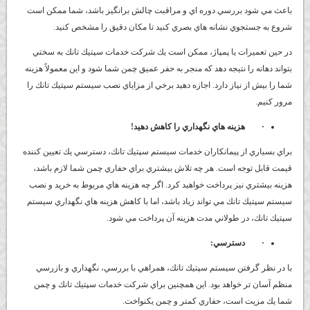
باعث مي شود بررسي دوره اي و مراقبت چالش برانگيز باشد، شما ممكن است
شروع به جستجوي نشانه هاي بصري كنيد تا مكان دقيق را مشخص كنيد.
در حين تعميرات يا پمپاژ، ممكن است يك شركت خدمات سپتيك تانك به سختي
بتواند دهانه را نتيجه دهد كه منجر به حفر عميق چمن شما شود و اين معمولاً هزينه
شما را بيش از نياز دارد. اجازه دهيد برخي از مزاياي نصب سيستم سپتيك تانك را
مرور كنيم.
·
هزينه هاي نگهداري را كاهش دهيد!
براي بسياري از پيمانكاران خدمات سيستم سپتيك تانك، دسترسي يك تعيين كننده
قيمت قابل توجه است. هر چه تلاش بيشتري براي حفاري چمن شما لازم باشد،
هزينه بيشتري نيز پرداخت خواهيد كرد. اگر چه هزينه هاي مربوط به خريد و نصب
سيستم سپتيك تانك مي تواند زياد باشد، اما با كاهش هزينه هاي نگهداري سيستم
سپتيك تانك، در طولاني مدت هزينه آن پرداخت مي شود.
·
دسترسي:
با در نظر گرفتن سيستم سپتيك تانك، همراهي با بررسي، نگهداري و بازرسي
منظم آسان تر خواهد بود. اين همچنين براي شركت خدمات سپتيك تانك و چمن
شما يك مزيت است، حفاري كمتر و چمن يكنواخت.