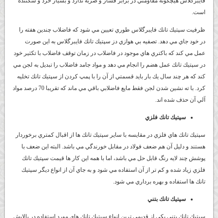
فايبرگلاس هيچگونه مقاومتي در برابر فشار و ضربه ندارد و بسيار خرد و شكننده
است.
ظرفيت سپتيك تانك فايبرگلاس طوري تعيين مي شود كه فاضلاب چندين هفته را
در خود جاي مي دهد. تصفيه بي هوازي دز سپتيك تانك فايبرگلاس به اين صورت
عمل مي كند كه باكتري هاي موجود در فاضلاب در زمان توقف فاضلاب با تكثير خود
در سپتيك تانك عمل هضم را انجام مي دهد و مواد جامد فاضلاب را تبديل به لجن مي
كند كه هر چند سال يك بار بايد قسمتي از آن را با پمپ كردن از سپتيك تانك تخليه
كرد. با ته نشين شدن لجن فقط مايع فاضلابي باقي مي ماند كه تقريبا 70 درصد مواد
آلي آن حذف شده اند.
سپتيك تانك فلزي
سپتيك تانك هاي فلزي در مقايسه با ساير سپتيك تانك ها از اقبال كمتري برخوردار
هستند و دليل آن هم ضعف فولاد در مقابل خورندگي مي باشد. البته اين ضعف با
پوشش چند لايه رنگ قابل حل مي باشد، اما با همه اين كار ها قيمت سپتيك تانك
فلزي زياد شده و كم تر از آن استفاده مي شود و به جاي آن از انواع ديگر سپتيك
تانك ها استفاده و بهره برداري مي شود.
سپتيك تانك بتني
سپتيك تانك بتني يكي از قديمي ترين انواع سپتيك تانك هاي مورد استفاده در پالايش