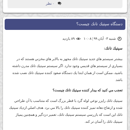
۰ نظر
دستگاه سپتيك تانك چيست؟
شنبه ۰۳ آبان ۹۹ | ۱۰:۰۸
۸۹ بازديد
سپتيك تانك:
بيشتر سيستم هاي جديد سپتيك تانك مجهز به بالابر هاي مخزني هستند كه در
بسياري از سيستم هاي قديمي وجود ندارد. اگر سيستم سپتيك تانك مدرن داشته
باشيد، ممكن است از همان ابتدا يك دستگاه صعود كننده سپتيك تانك نصب شده
باشد.
تعجب مي كنيد كه بيدار كننده سپتيك تانك چيست؟
سپتيك تانك رايزر نوعي لوله گرد با قطر بزرگ است كه متناسب با آن طراحي
شده و ارتفاع دهانه تميز كننده سپتيك تانك را بالا مي برد. هدف اصلي ازدياد سپتيك
تانك اين است كه بازرسي سيستم سپتيك تانك، تعمير دزدگير و همچنين پمپاژ
سپتيك تانك را آسان تر كند.