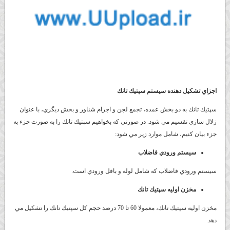
اجزاي تشكيل دهنده سيستم سپتيك تانك
سپتيك تانك به دو بخش عمده، تجمع لجن و اجرام شناور و بخش ديگري، با عنوان
زلال سازي تقسيم مي شود. در صورتي كه بخواهيم سپتيك تانك را به صورت جزء به
جزء بيان كنيم، شامل موارد زير مي شود:
سيستم ورودي فاضلاب
سيستم ورودي فاضلاب كه شامل لوله و بافل ورودي است.
مخزن اوليه سپتيك تانك
مخزن اوليه سپتيك تانك، معمولا 60 تا 70 درصد حجم كل سپتيك تانك را تشكيل مي
دهد.