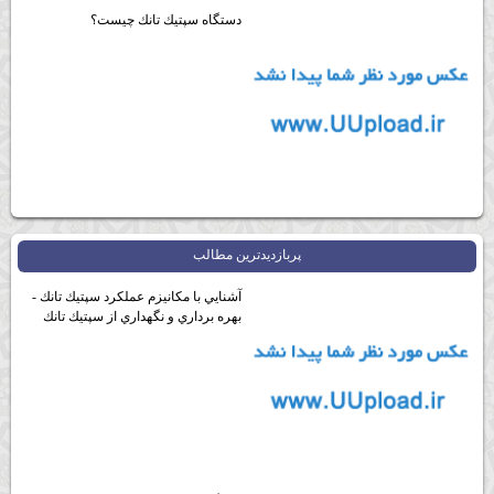
دستگاه سپتيك تانك چيست؟
پربازديدترين مطالب
آشنايي با مكانيزم عملكرد سپتيك تانك -
بهره برداري و نگهداري از سپتيك تانك