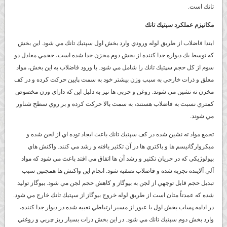
تانك است.
مكانيزم عملكرد سپتيك تانك
ابتدا فاضلاب از طريق لوله ورودي وارد بخش اول سپتيك تانك مي شود. اين بخش
كه توسط يك ديواره جدا كننده از بخش دوم مخزن جدا شده است، حجمي معادل دو
سوم از كل حجم سپتيك تانك را شامل مي شود. با ورود فاضلاب به اين بخش، مواد
معلق و ذرات خارجي به سبب وزن بيشتر خود به سمت پايين حركت كرده و در كف
مخزن ته نشين مي شوند. روغن و چربي ها نيز به دليل اين كه داراي وزن مخصوص
كمتري نسبت به فاضلاب هستند، به سمت بالا حركت كرده و بر روي سطح شناور
مي شوند.
تجمع مواد ته نشين شده در كف سپتيك تانك باعث ايجاد توده اي از لجن شده و
ميكروارگانيسم ها و باكتري ها در آن تكثير يافته و رشد مي كنند. واكنش هاي
بيولوژيكي كه در جريان تكثير و رشد آن ها اتفاق مي افتد باعث مي شود كه مواد
آلي آلاينده تجزيه شده و فاضلاب تصفيه شود. انجام اين واكنش ها همچنين سبب
تبديل حجم قابل توجهي از لجن به بيوگاز و كاهش حجم لجن مي شود. بيوگاز توليد
شده كه عمدتاً متان است از طريق لوله خروج بيوگاز از سپتيك تانك خارج مي شود.
در ادامه پساب بخش اول با عبور از مسير ارتباطي تعبيه شده در ديوار جدا كننده،
وارد بخش دوم سپتيك تانك مي شود. در اين بخش ذرات بسيار ريز چربي و روغني