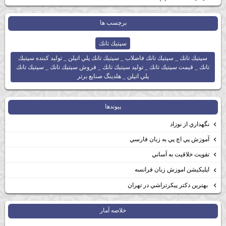
برچسب ها
سپتيك تانك
سپتيك تانك _ سپتيك تانك فاضلاب _ سپتيك تانك پلي اتيلن _ توليد كننده سپتيك
تانك _ قيمت سپتيك تانك _ توليد سپتيك تانك _ فروش سپتيك تانك _ سپتيك تانك
پلي اتيلن _ هلدينگ صنايع برتر
پيوندها
نگهداري از نوزاد
آموزش پي اچ پي به زبان فارسي
تقويت خلاقيت به آساني
اپليكيشن اموزش زبان فرانسه
بهترين دكتر پيكرتراشي در تهران
خلاصه آمار