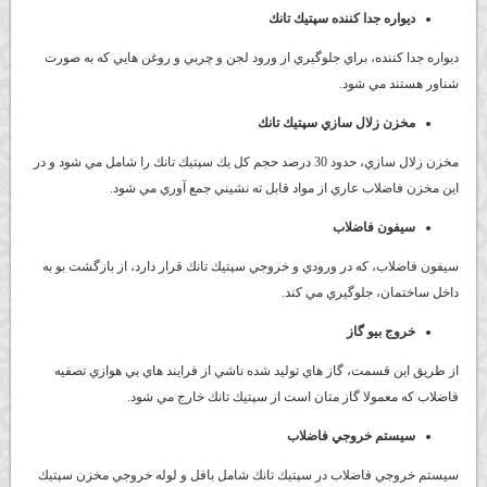
ديواره جدا كننده سپتيك تانك
ديواره جدا كننده، براي جلوگيري از ورود لجن و چربي و روغن هايي كه به صورت
شناور هستند مي شود.
مخزن زلال سازي سپتيك تانك
مخزن زلال سازي، حدود 30 درصد حجم كل يك سپتيك تانك را شامل مي شود و در
اين مخزن فاضلاب عاري از مواد قابل ته نشيني جمع آوري مي شود.
سيفون فاضلاب
سيفون فاضلاب، كه در ورودي و خروجي سپتيك تانك قرار دارد، از بازگشت بو به
داخل ساختمان، جلوگيري مي كند.
خروج بيو گاز
از طريق اين قسمت، گاز هاي توليد شده ناشي از فرايند هاي بي هوازي تصفيه
فاضلاب كه معمولا گاز متان است از سپتيك تانك خارج مي شود.
سيستم خروجي فاضلاب
سيستم خروجي فاضلاب در سپتيك
تانك شامل بافل و لوله خروجي مخزن سپتيك