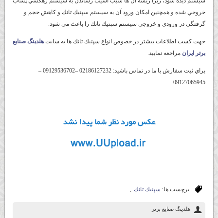
سيستم ديده شود، زيرا ريشه آن ها سبب آسيب رساندن به سيستم زهكشي پساب
خروجي شده و همچنين امكان ورود آن به سيستم سپتيك تانك و كاهش حجم و
گرفتگي در ورودي و خروجي سيستم سپتيك تانك را باعث مي شود.
جهت كسب اطلاعات بيشتر در خصوص انواع سپتيك تانك ها به سايت
هلدينگ صنايع
برتر ايران
مراجعه نماييد.
براي ثبت سفارش با ما در تماس باشيد: 02186127232 –09129536702 –
09127065945
برچسب ها:
سپتيك تانك
,
هلدينگ صنايع برتر