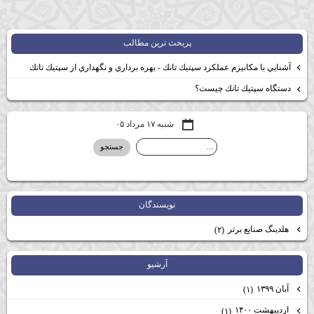
پربحث ترين مطالب
آشنايي با مكانيزم عملكرد سپتيك تانك - بهره برداري و نگهداري از سپتيك تانك
دستگاه سپتيك تانك چيست؟
شنبه ۱۷ مرداد ۰۵
نويسندگان
هلدينگ صنايع برتر
(۲)
آرشيو
آبان ۱۳۹۹
(۱)
اردیبهشت ۱۴۰۰
(۱)