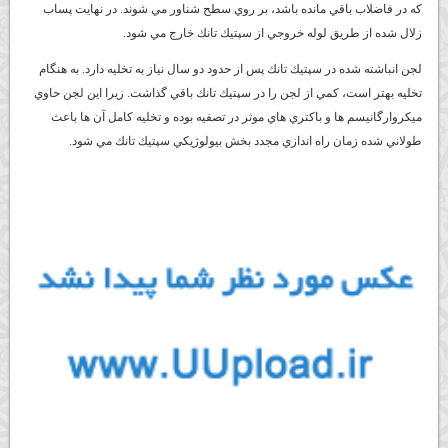
كه در فاضلاب باقي مانده باشد، بر روي سطح شناور مي شوند. در نهايت پساب
زلال شده از طريق لوله خروجي از سپتيك تانك خارج مي شود.
لجن انباشته شده در سپتيك تانك پس از حدود دو سال نياز به تخليه دارد. به هنگام
تخليه بهتر است، كمي از لجن را در سپتيك تانك باقي گذاشت. زيرا اين لجن حاوي
ميكروارگانيسم ها و باكتري هاي موثر در تصفيه بوده و تخليه كامل آن ها باعث
طولاني شده زمان راه اندازي مجدد بخش بيولوژيكي سپتيك تانك مي شود.