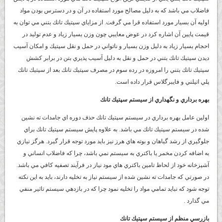
فاضلاب مي باشد كه به دليل مصالح مورد استفاده در آن و در دسترس بودن مواد
اوليه آن بسيار مورد استفاده قرا مي گرفت. از مزاياي سپتيك تانك بتني مي توان به
قيمت پايين آن اشاره كرد در عوض معايبي چون وزن بسيار زياد و عدم توليد در
احجام بسيار زياد به دليل وزن بسيار و ناتواني در حمل و نقل سپتيك و امكان آسيب
ديدن سپتيك تانك بتني در حمل و نقل به دليل آسيب پذيري بتن در برابر كشش
سپتيك تانك بتني را امروزه در رده سوم در مصرف سپتيك تانك بعد از سپتيك تانك
پلي اتيلني و فايبرگلاس قرار داده است.
بهره برداري و نگهداري از سيستم سپتيك تانك
اولين عامل بهره برداري در سيستم سپتيك تانك حذف دوره اي جامدات ته نشين
شده در سيستم سپتيك تانك مي باشد. به علاوه پايش سيستم سپتيك تانك براي
جلوگيري از رشد گياهان و بوته هاي هرز نيز بايد مورد توجه قرار گيرد. هرگز نيازي
به اضافه كردن مخمر يا باكتري به سيستم نمي باشد، چرا كه فاضلاب انساني و
آشپزخانه خود از لحاظ تامين باكتري هاي مود نياز در فرآيند تصفيه كافي مي باشد.
در صورتي كه جامدات ته نشين شده از سيستم نياز به تخليه دارند، بايد به اين نكته
توجه شود كه نبايد تمامي مواد را تخليه نمود چرا كه در بازدهي سيستم تاثير منفي
مي گذارد .
بازرسي منظم از سيستم سپتيك تانك