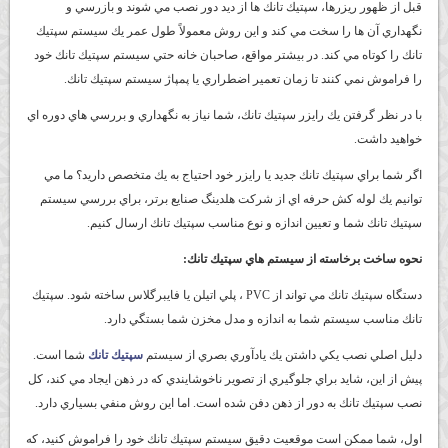
قبل از ظهور ريزرها، سپتيك تانك ها از ديد دور نصب مي شوند و بازرسي و
نگهداري آن ها را سخت مي كند و اين روش معمولاً طول عمر يك سيستم سپتيك
تانك را كوتاه مي كند. در بيشتر مواقع، صاحبان خانه حتي سيستم سپتيك تانك خود
را فراموش نمي كنند تا زمان تعمير اضطراري يا پمپاژ سيستم سپتيك تانك.
با در نظر گرفتن يك رايزر سپتيك تانك، شما نياز به نگهداري و بررسي هاي دوره اي
خواهيد داشت.
اگر شما براي سپتيك تانك جديد يا رايزر خود احتياج به يك متخصص داريد؟ ما مي
توانيم يك لوله كش حرفه اي از شركت هلدينگ صنايع برتر، براي بررسي سيستم
سپتيك تانك شما و تعيين اندازه و نوع مناسب سپتيك تانك ارسال كنيم.
نحوه ساخت برخاسته از سيستم هاي سپتيك تانك:
دستگاه سپتيك تانك مي تواند از PVC ، پلي اتيلن يا فايبرگلاس ساخته شود. سپتيك
تانك مناسب سيستم شما به اندازه و مدل مخزن شما بستگي دارد.
دليل اصلي نصب يكي داشتن يك يادآوري بصري از سيستم
سپتيك تانك
شما است.
پيش از اين، شايد براي جلوگيري از تصوير ناخوشايندي كه در ذهن ايجاد مي كند، كل
نصب سپتيك تانك به دور از ذهن دفن شده است. اما اين روش منفي بسياري دارد.
اول، شما ممكن است موقعيت دقيق سيستم سپتيك تانك خود را فراموش كنيد، كه