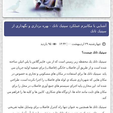
آشنايي با مكانيزم عملكرد سپتيك تانك - بهره برداري و نگهداري از
سپتيك تانك
چهارشنبه ۲۹ اردیبهشت ۰۰ | ۱۴:۳۲
۹۵ بازديد
سپتيك تانك چيست؟
سپتيك تانك يك محفظه زير زميني است كه از بتن، فايبرگلاس يا پلي اتيلن ساخته
شده است و از طريق آن فاضلاب خانگي (فاضلاب) براي تصفيه اوليه جريان مي
يابد. سپتيك تانك ها براي استفاده در مكان هاي مسكوني و تجاري به خصوص در
مكان هايي كه شهرداري شبكه ي لوله هاي فاضلاب را اجرا نكرده است، طراحي
شده اند. اين مخازن پايه اجراي س‍يستم هاي جمع آوري فاضلاب در محل را براي
مكان هاي ثابت مانند خانه ها، اردوگاه هاي شكاري، كابين ها و كلبه ها را فراهم مي
كند.
سپتيك تانك ها همچنين به عنوان تنها راه كنترل فاضلاب براي وسايل نقليه تفريحي
و كمپ هاي متحرك هستند. سپتيك تانك ها جهت ذخيره يا حمل آب آشاميدني در