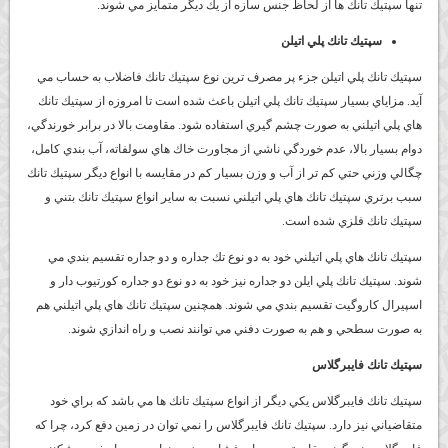
تنها سپتيك تانك ها از لحاظ جنس سازه از يك ديگر متمايز مي شوند.
سپتيك تانك پلي اتيلن
سپتيك تانك پلي اتيلن جزء پر مصرف ترين نوع سپتيك تانك فاضلاب به حساب مي
آيد. مزاياي بسيار سپتيك تانك پلي اتيلن باعث شده است تا امروزه از سپتيك تانك
هاي پلي اتيلني به صورت چشم گيري استفاده شود. مقاومت بالا در برابر خورندگي،
دوام بسيار بالا، عدم خوردگي ناشي از مجاورت خاك هاي سولفاته، آب بندي كامل،
چگالي وزني حتي كم تر از آب و وزن بسيار كم در مقايسه با انواع ديگر سپتيك تانك
سبب برتري سپتيك تانك هاي پلي اتيلني نسبت به ساير انواع سپتيك تانك بتني و
سپتيك تانك فلزي شده است.
سپتيك تانك هاي پلي اتيلني خود به دو نوع تك جداره و دو جداره تقسيم بندي مي
شوند. سپتيك تانك پلي ايلن دو جداره نيز خود به دو نوع دو جداره كورتيوب دار و
اسپيرال كاروگيت تقسيم بندي مي شوند. همچنين سپتيك تانك هاي پلي اتيلني هم
به صورت سطحي و هم به صورت دفني مي توانند نصب و راه اندازي شوند.
سپتيك تانك فايبرگلاس
سپتيك تانك فايبرگلاس يكي ديگر از انواع سپتيك تانك ها مي باشد كه براي خود
متقاضياني نيز دارد. سپتيك تانك فايبرگلاس را نمي توان در زمين دفع كرد، چرا كه