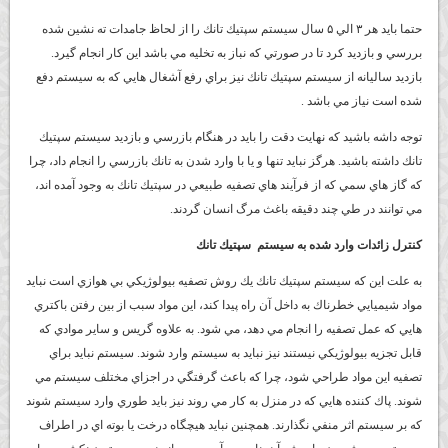
حتما بايد هر ۳ الي ۵ سال سيستم سپتيك تانك را از لحاظ جامدات ته نشين شده
بررسي و بازديد كرد تا در صورتي كه نباز به تخليه مي باشد اين كار انجام گيرد.
بازديد ساليانه از سيستم سپتيك تانك نيز براي رفع آشغال هايي كه به سيستم دفع
شده است نياز مي باشد .
توجه داشه باشيد كه نهايت دقت را بايد در هنگام بازرسي و بازديد سيستم سپتيك
تانك داشته باشيد. هرگز نبايد تنها و يا با وارد شدن به تانك بازرسي را انجام داد، چرا
كه گاز هاي سمي كه از فرآيند هاي تصفيه طبيعي در سپتيك تانك به وجود آمده اند،
مي توانند در طي چند دقيقه باغث مرگ انسان گردند.
كنترل زائدات وارد شده به سيستم
سپتيك تانك
به علت اين كه سيستم سپتيك تانك يك روش تصفيه بيولوژيكي بي هوازي است نبايد
مواد شيميايي خطرناك به داخل آن راه پيدا كند، اين مواد سبب از بين رفتن باكتري
هايي كه عمل تصفيه را انجام مي دهد، مي شود. به علاوه گريس و ساير موادي كه
قابل تجزيه بيولوژيكي نيستند نيز نبايد به سيستم وارد شوند. سيستم نبايد براي
تصفيه اين مواد طراحي شود، چرا كه باعث گرفتگي در اجزاي مختلف سيستم مي
شوند. پاك كننده هايي كه در منزل به كار مي روند نيز بايد طوري وارد سيستم شوند
كه بر سيستم اثر منفي نگذارند. همچنين نبايد هيچگاه درخت يا بوته اي در اطراف