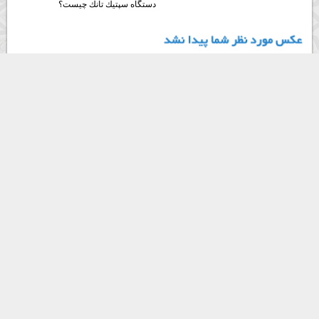
دستگاه سپتيك تانك چيست؟
محبوب ترين مطالب
آشنايي با مكانيزم عملكرد سپتيك تانك - بهره برداري و نگهداري از سپتيك تانك
دستگاه سپتيك تانك چيست؟
مونو بلاگ
: رسـانه وبلاگ نويسان حرفـه اي