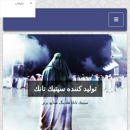
×
تبلیغات
توليد كننده سپتيك تانك
سپتيك تانك هلدينگ صنايع برتر