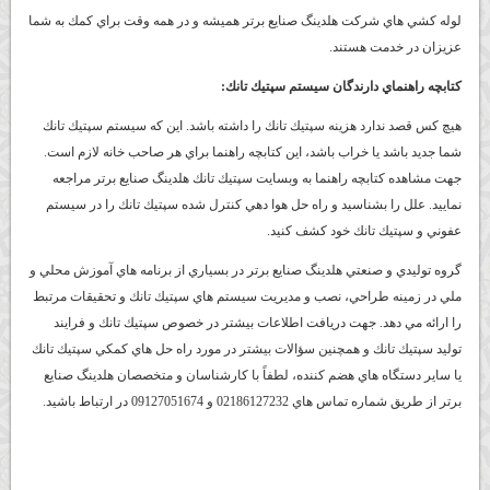
لوله كشي هاي شركت هلدينگ صنايع برتر هميشه و در همه وقت براي كمك به شما
عزيزان در خدمت هستند.
كتابچه راهنماي دارندگان سيستم سپتيك تانك:
هيچ كس قصد ندارد هزينه سپتيك تانك را داشته باشد. اين كه سيستم سپتيك تانك
شما جديد باشد يا خراب باشد، اين كتابچه راهنما براي هر صاحب خانه لازم است.
جهت مشاهده كتابچه راهنما به وبسايت سپتيك تانك هلدينگ صنايع برتر مراجعه
نماييد. علل را بشناسيد و راه حل هوا دهي كنترل شده سپتيك تانك را در سيستم
عفوني و سپتيك تانك خود كشف كنيد.
گروه توليدي و صنعتي هلدينگ صنايع برتر در بسياري از برنامه هاي آموزش محلي و
ملي در زمينه طراحي، نصب و مديريت سيستم هاي سپتيك تانك و تحقيقات مرتبط
را ارائه مي دهد. جهت دريافت اطلاعات بيشتر در خصوص سپتيك تانك و فرايند
توليد سپتيك تانك و همچنين سؤالات بيشتر در مورد راه حل هاي كمكي سپتيك تانك
يا ساير دستگاه هاي هضم كننده، لطفاً با كارشناسان و متخصصان هلدينگ صنايع
برتر از طريق شماره تماس هاي 02186127232 و 09127051674 در ارتباط باشيد.