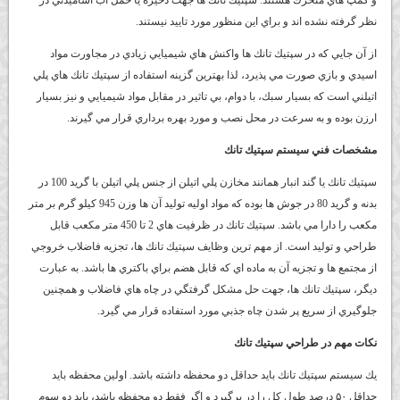
نظر گرفته نشده اند و براي اين منظور مورد تاييد نيستند.
از آن جايي كه در سپتيك تانك ها واكنش هاي شيميايي زيادي در مجاورت مواد
اسيدي و بازي صورت مي پذيرد، لذا بهترين گزينه استفاده از سپتيك تانك هاي پلي
اتيلني است كه بسيار سبك، با دوام، بي تاثير در مقابل مواد شيميايي و نيز بسيار
ارزن بوده و به سرعت در محل نصب و مورد بهره برداري قرار مي گيرند.
مشخصات فني سيستم سپتيك تانك
سپتيك تانك يا گند انبار همانند مخازن پلي اتيلن از جنس پلي اتيلن با گريد 100 در
بدنه و گريد 80 در جوش ها بوده كه مواد اوليه توليد آن ها وزن 945 كيلو گرم بر متر
مكعب را دارا مي باشد. سپتيك تانك در ظرفيت هاي 2 تا 450 متر مكعب قابل
طراحي و توليد است. از مهم ترين وظايف سپتيك تانك ها، تجزيه فاضلاب خروجي
از مجتمع ها و تجزيه آن به ماده اي كه قابل هضم براي باكتري ها باشد. به عبارت
ديگر، سپتيك تانك ها، جهت حل مشكل گرفتگي در چاه هاي فاضلاب و همچنين
جلوگيري از سريع پر شدن چاه جذبي مورد استفاده قرار مي گيرد.
نكات مهم در طراحي سپتيك تانك
يك سيستم سپتيك تانك بايد حداقل دو محفظه داشته باشد. اولين محفظه بايد
حداقل ۵۰ درصد طول كل را در بر‌گيرد و اگر فقط دو محفظه باشد، بايد دو سوم