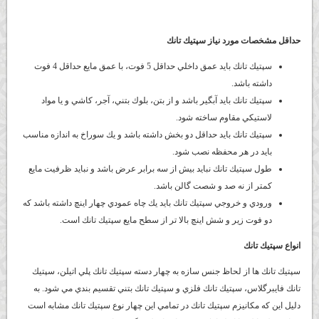
حداقل مشخصات مورد نياز سپتيك تانك
سپتيك تانك بايد عمق داخلي حداقل 5 فوت، با عمق مايع حداقل 4 فوت
داشته باشد.
سپتيك تانك بايد آبگير باشد و از بتن، بلوك بتني، آجر، كاشي و يا مواد
لاستيكي مقاوم ساخته شود.
سپتيك تانك بايد حداقل دو بخش داشته باشد و يك سوراخ به اندازه مناسب
بايد در هر محفظه نصب شود.
طول سپتيك تانك نبايد بيش از سه برابر عرض باشد و نبايد ظرفيت مايع
كمتر از نه صد و شصت گالن باشد.
ورودي و خروجي سپتيك تانك بايد يك چاه عمودي چهار اينچ داشته باشد كه
دو فوت زير و شش اينچ بالا تر از سطح مايع سپتيك تانك است.
انواع سپتيك تانك
سپتيك تانك ها از لحاظ جنس سازه به چهار دسته سپتيك تانك پلي اتيلن، سپتيك
تانك فايبرگلاس، سپتيك تانك فلزي و سپتيك تانك بتني تقسيم بندي مي شود. به
دليل اين كه مكانيزم سپتيك تانك در تمامي اين چهار نوع سپتيك تانك مشابه است