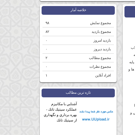
خلاصه آمار
مجموع نمایش‌
۹۸
مجموع بازدید
۸۲
بازدید امروز
۰
اب
بازدید دیروز
۰
مجموع مطالب
۲
ايه
مجموع نظرات
۰
ها و
افراد آنلاین
۱
تازه ترين مطالب
آشنايي با مكانيزم
عملكرد سپتيك تانك -
ي و
بهره برداري و نگهداري
از سپتيك تانك