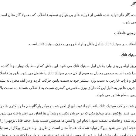
گاز
 گاز هاي توليد شده ناشي از فرايند هاي بي هوازي تصفيه فاضلاب كه معمولا گاز متان است 
مي شود.
وجي فاضلاب
ضلاب در سپتيك
تانك شامل بافل و لوله خروجي مخزن سپتيك تانك است.
پتيك تانك
ريق لوله ورودي وارد بخش اول سپتيك تانك مي شود. اين بخش كه توسط يك ديواره جدا كننده ا
 شده است، حجمي معادل دو سوم از كل حجم سپتيك تانك را شامل مي شود. با ورود فاضلا
لق و ذرات خارجي به سبب وزن بيشتر خود به سمت پايين حركت كرده و در كف مخزن ته نشي
چربي ها نيز به دليل اين كه داراي وزن مخصوص كمتري نسبت به فاضلاب هستند، به سمت بالا
روي سطح شناور مي شوند.
 شده در كف سپتيك تانك باعث ايجاد توده اي از لجن شده و ميكروارگانيسم ها و باكتري ها در 
 مي كنند. واكنش هاي بيولوژيكي كه در جريان تكثير و رشد آن ها اتفاق مي افتد باعث مي شود 
تجزيه شده و فاضلاب تصفيه شود. انجام اين واكنش ها همچنين سبب تبديل حجم قابل توجهي از 
حجم لجن مي شود. بيوگاز توليد شده كه عمدتاً متان است از طريق لوله خروج بيوگاز از سپتي
 در ادامه پساب بخش اول با عبور از مسير ارتباطي تعبيه شده در ديوار جدا كننده، وارد بخش 