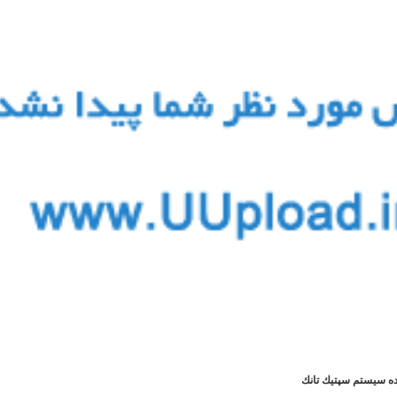
ه سيستم سپتيك تانك