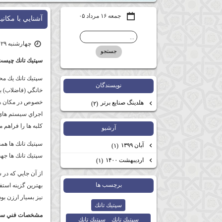
جمعه ۱۶ مرداد ۰۵
آشنايي با مكاني
چهارشنبه ۲۹ اردیبهشت ۰۰ | ۱۴:۳۲
سپتيك تانك چيست
سپتيك تانك يك مح
نويسندگان
خانگي (فاضلاب) بر
خصوص در مكان هاي
هلدينگ صنايع برتر
(۲)
اجراي س‍يستم هاي 
كلبه ها را فراهم م
آرشيو
سپتيك تانك ها همچ
آبان ۱۳۹۹
(۱)
سپتيك تانك ها جهت
اردیبهشت ۱۴۰۰
(۱)
از آن جايي كه در 
برچسب ها
بهترين گزينه استفا
نيز بسيار ارزن بو
سپتيك تانك
مشخصات فني سيس
سپتيك تانك _ سپتيك تانك