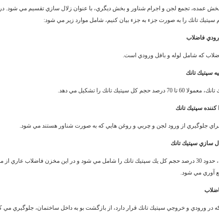
 بخش عمده، تجمع لجن و اجرام شناور و بخش ديگري، با عنوان زلال سازي تقسيم مي شود. در
سپتيك تانك را به صورت جزء به جزء بيان كنيم، شامل موارد زير مي شود:
ودي فاضلاب
لاب كه شامل لوله و بافل ورودي است.
ه سپتيك تانك
حجم كل سپتيك تانك را تشكيل مي دهد.
 كننده سپتيك تانك
 براي جلوگيري از ورود لجن و چربي و روغن هايي كه به صورت شناور هستند مي شود.
ل سازي سپتيك تانك
مخزن زلال سازي، حدود 30 درصد حجم كل يك سپتيك تانك را شامل مي شود و در اين مخزن فاضلاب عاري از م
ع آوري مي شود.
ضلاب
 در ورودي و خروجي سپتيك تانك قرار دارد، از بازگشت بو به داخل ساختمان، جلوگيري مي كن