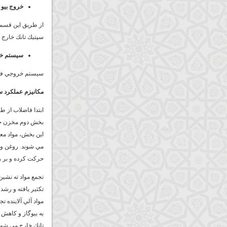
خروج بيو 
از طريق اين قسمت،
سپتيك تانك خارج 
سيستم خر
سيستم خروجي فا
مكانيزم عملكرد س
ابتدا فاضلاب از ط
بخش دوم مخزن جدا
اين بخش، مواد مع
مي شوند. روغن و 
حركت كرده و بر 
تجمع مواد ته نشين
تكثير يافته و رشد
مواد آلي آلاينده 
به بيوگاز و كاهش 
تانك خارج مي شود.