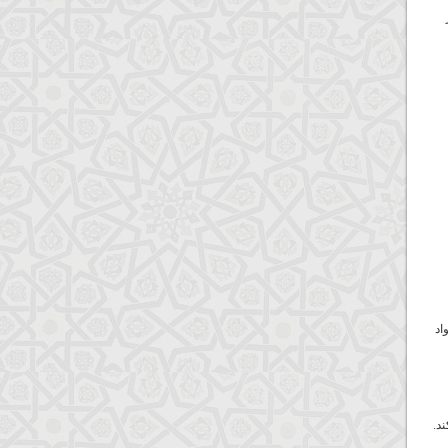
واد
د.