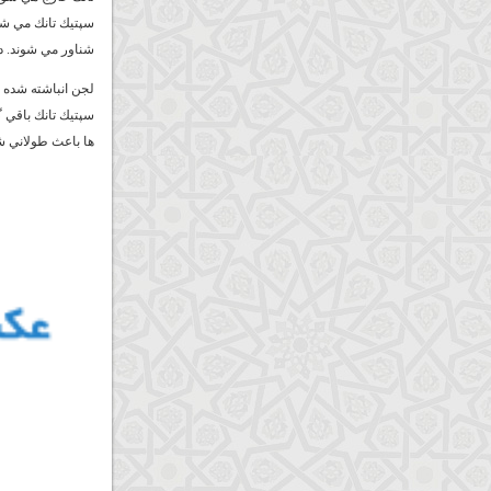
سپتيك تانك مي شو
شناور مي شوند. د
لجن انباشته شده د
سپتيك تانك باقي گ
ها باعث طولاني ش