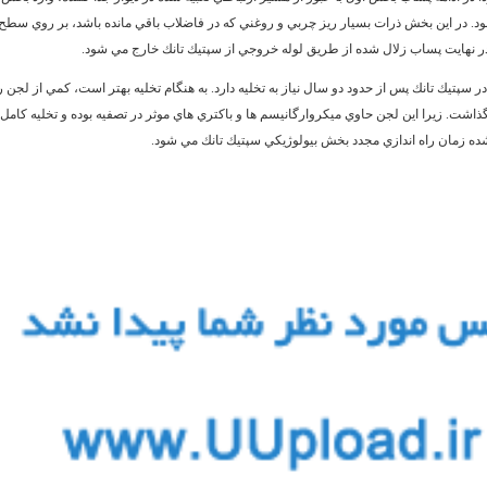
د. در اين بخش ذرات بسيار ريز چربي و روغني كه در فاضلاب باقي مانده باشد، بر روي سطح
ر نهايت پساب زلال شده از طريق لوله خروجي از سپتيك تانك خارج مي شود.
ر سپتيك تانك پس از حدود دو سال نياز به تخليه دارد. به هنگام تخليه بهتر است، كمي از لجن را
ذاشت. زيرا اين لجن حاوي ميكروارگانيسم ها و باكتري هاي موثر در تصفيه بوده و تخليه كامل 
ده زمان راه اندازي مجدد بخش بيولوژيكي سپتيك تانك مي شود.