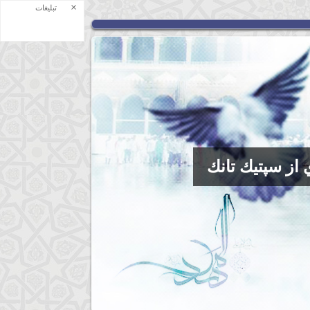
×
تبلیغات
 از سپتيك تانك