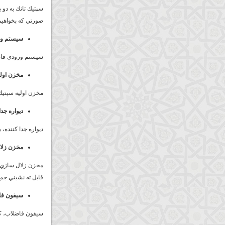
سپتيك تانك به دو
صورتي كه بخواهيم 
سيستم ور
سيستم ورودي فاض
مخزن اولي
مخزن اوليه سپتيك تانك، معمولا 60 تا 70 درصد 
ديواره جدا
ديواره جدا كننده،
مخزن زلا
قابل ته نشيني جم
سيفون فا
سيفون فاضلاب، كه