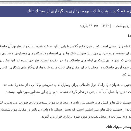
زم عملكرد سپتيك تانك - بهره برداري و نگهداري از سپتيك تانك
۹۴ بازديد
؟
فظه زير زميني است كه از بتن، فايبرگلاس يا پلي اتيلن ساخته شده است و از طريق آن فاضل
اي تصفيه اوليه جريان مي يابد. سپتيك تانك ها براي استفاده در مكان هاي مسكوني و تجاري به
ي كه شهرداري شبكه ي لوله هاي فاضلاب را اجرا نكرده است، طراحي شده اند. اين مخازن پ
جمع آوري فاضلاب در محل را براي مكان هاي ثابت مانند خانه ها، اردوگاه هاي شكاري، كابين 
ي كند.
نين به عنوان تنها راه كنترل فاضلاب براي وسايل نقليه تفريحي و كمپ هاي متحرك هستند.
 ذخيره يا حمل آب آشاميدني در نظر گرفته نشده اند و براي اين منظور مورد تاييد نيستند.
سپتيك تانك ها واكنش هاي شيميايي زيادي در مجاورت مواد اسيدي و بازي صورت مي پذيرد، لذا
ده از سپتيك تانك هاي پلي اتيلني است كه بسيار سبك، با دوام، بي تاثير در مقابل مواد شيمياي
ده و به سرعت در محل نصب و مورد بهره برداري قرار مي گيرند.
تم سپتيك تانك