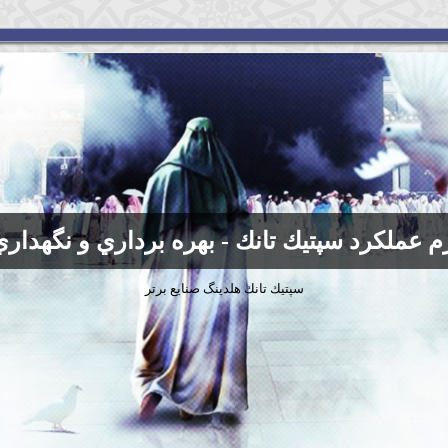
زم عملكرد سپتيك تانك - بهره برداري و نگهداري
سپتيك تانك هلدينگ صنايع برتر