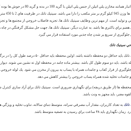
سپتيك تانك يا گند انبار همانند مخازن پلي اتيلن از جنس پلي اتيلن با گريد 100 در بدنه و گريد 80 در جو
مواد اوليه توليد آن ها وزن 945 كيلو گرم بر متر مكعب را دارا مي باشد. سپتيك تانك در ظرفيت هاي 2 تا 450 متر
و توليد است. از مهم ترين وظايف سپتيك تانك ها، تجزيه فاضلاب خروجي از مجتمع ها و تجزي
ل هضم براي باكتري ها باشد. به عبارت ديگر، سپتيك تانك ها، جهت حل مشكل گرفتگي در چاه 
جلوگيري از سريع پر شدن چاه جذبي مورد استفاده قرار مي گيرد.
ي سپتيك تانك
يك سيستم سپتيك تانك بايد حداقل دو محفظه داشته باشد. اولين محفظه بايد حداقل ۵۰ درصد طول ك
باشد، بايد دو سوم طول كل باشد. بيشتر ماده جامد در محفظه اول ته نشين مي ‌شوند. ديواره
امدات تخليه‌ شده همراه پساب خروجي را بيشتر كاهش مي‌ دهد.
فظه ‌ها (‏از طريق دريچه)‏ براي نگهداري ضروري است. سپتيك تانك براي آزاد سازي كنترل ‌
القوه مضر، بايد مجهز به ونت باشد.
تانك
به تعداد كاربران، مقدار آب مصرفي سرانه، متوسط دماي سالانه، تناوب تخليه و ويژگي‌ ه
يد ۴۸ ساعت براي رسيدن به تصفيه متوسط باشد.