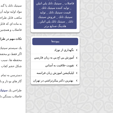
فاضلاب _ سپتيك تانك پلي اتيلن
_ توليد كننده سپتيك تانك _
قيمت سپتيك تانك _ توليد
سپتيك تانك _ فروش سپتيك
مكعب قابل طراحي 
تانك _ سپتيك تانك پلي اتيلن _
به ماده اي كه قاب
هلدينگ صنايع برتر
فاضلاب و همچنين 
نكات مهم در طراح
پيوندها
نگهداري از نوزاد
اگر فقط دو محفظه 
آموزش پي اچ پي به زبان فارسي
تقويت خلاقيت به آساني
شكل حجم كفاب و ج
اپليكيشن اموزش زبان فرانسه
دسترسي به تمام مح
بهترين دكتر پيكرتراشي در تهران
گاز هاي بو دار و ب
طراحي يك
سپتيك 
فاضلاب بستگي دارد. زمان نگهداري با