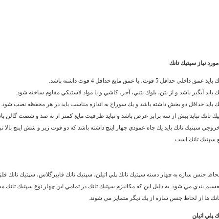
د نياز سپتيك تانك
اخلي حداقل 5 فوت، با عمق مايع حداقل 4 فوت داشته باشد.
 بايد آبگير باشد و از بتن، بلوك بتني، آجر، كاشي و يا مواد لاستيكي مقاوم ساخته شود.
ك بايد حداقل دو بخش داشته باشد و يك سوراخ به اندازه مناسب بايد در هر محفظه نصب شود.
 تانك نبايد بيش از سه برابر عرض باشد و نبايد ظرفيت مايع كمتر از نه صد و شصت گالن با
روجي سپتيك تانك بايد يك چاه عمودي چهار اينچ داشته باشد كه دو فوت زير و شش اينچ بالا تر 
 سپتيك تانك است.
لحاظ جنس سازه به چهار دسته سپتيك تانك پلي اتيلن، سپتيك تانك فايبرگلاس، سپتيك تانك فلز
قسيم بندي مي شود. به دليل اين كه مكانيزم سپتيك تانك در تمامي اين چهار نوع سپتيك تانك م
نك ها از لحاظ جنس سازه از يك ديگر متمايز مي شوند.
 پلي اتيلن