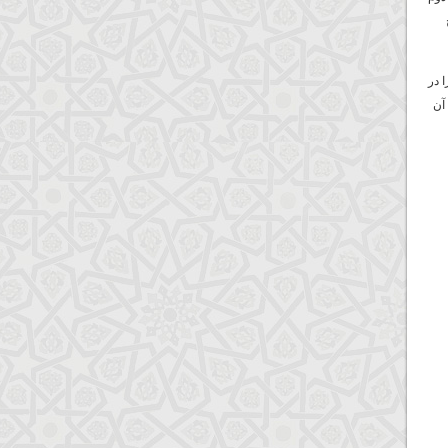
 در
آن