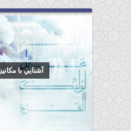
آشنايي با مكاني