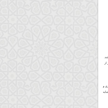
شد.
از
ي و
شابه