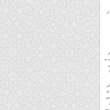
از
ز
ب به
ن
آن
كه
لجن
ك
دوم