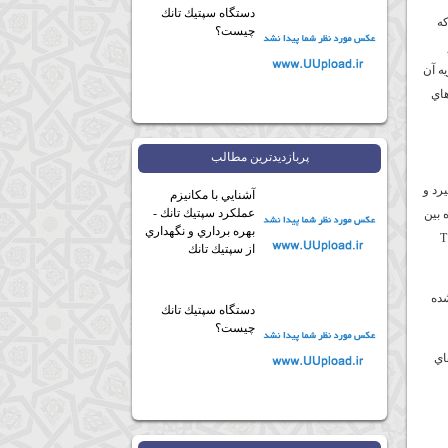
دستگاه سپتيك تانك
ش ها بوده كه
چيست؟
ه آن
هاي
پربازديدترين مطالب
ل را در بر‌گيرد و
آشنايي با مكانيزم
عملكرد سپتيك تانك -
 بين
بهره برداري و نگهداري
محفظه‌ ها، سبب جلوگيري از فرار كفاب و جامدات همراه با پساب به بيرون از مخزن مي شود. يك لوله خروجي T
از سپتيك تانك
شده
دستگاه سپتيك تانك
چيست؟
اي