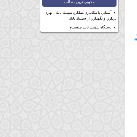
محبوب ترين مطالب
آشنايي با مكانيزم عملكرد سپتيك تانك - بهره
برداري و نگهداري از سپتيك تانك
دستگاه سپتيك تانك چيست؟